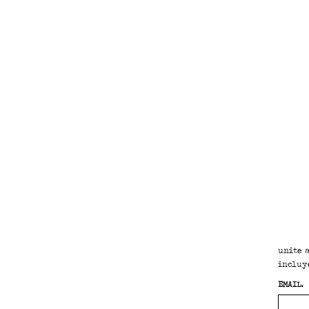
unite 
incluy
EMAIL.